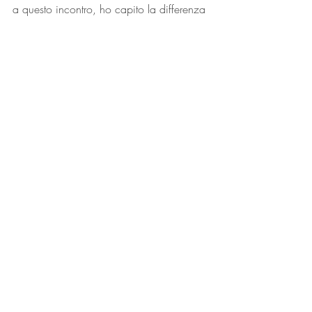
a questo incontro, ho capito la differenza 
tra essere amici soltanto per scherzare ed 
essere amici per darci dei consigli e 
volersi bene reciprocamente. Ho 
compreso, così, che alcuni amici che ho 
avuto negli scorsi anni, non erano dei 
veri amici, mentre ora ho dei veri 
compagni e ci vogliamo bene.
Francesco Kowalski (I Liceo delle Scienze 
Umane)