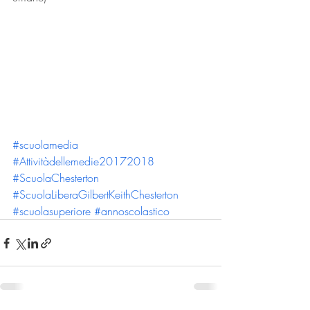
#scuolamedia
#Attivitàdellemedie20172018
#ScuolaChesterton
#ScuolaLiberaGilbertKeithChesterton
#scuolasuperiore
#annoscolastico