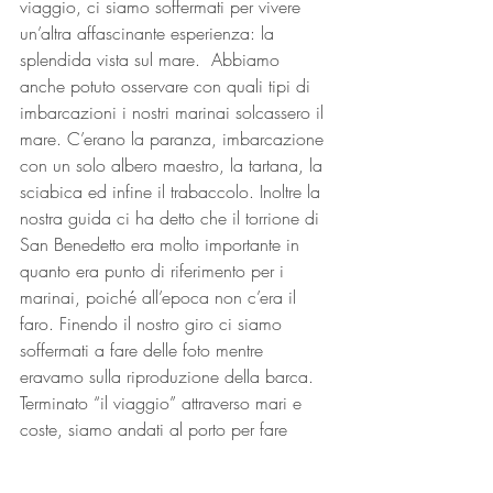
viaggio, ci siamo soffermati per vivere 
un’altra affascinante esperienza: la 
splendida vista sul mare.  Abbiamo 
anche potuto osservare con quali tipi di 
imbarcazioni i nostri marinai solcassero il 
mare. C’erano la paranza, imbarcazione 
con un solo albero maestro, la tartana, la 
sciabica ed infine il trabaccolo. Inoltre la 
nostra guida ci ha detto che il torrione di 
San Benedetto era molto importante in 
quanto era punto di riferimento per i 
marinai, poiché all’epoca non c’era il 
faro. Finendo il nostro giro ci siamo 
soffermati a fare delle foto mentre 
eravamo sulla riproduzione della barca.
Terminato “il viaggio” attraverso mari e 
coste, siamo andati al porto per fare 
merenda. Sono stata molto contenta di 
aver fatto quest’uscita perché veramente 