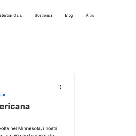
sterton Gala
Sostienici
Blog
Altro
ter
ericana
olta nel Minnesota, i nostri
i da ciò che hanno visto,