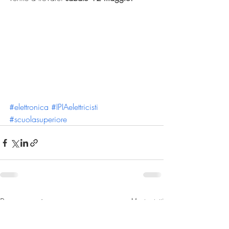
#elettronica
#IPIAelettricisti
#scuolasuperiore
Post recenti
Mostra tutti