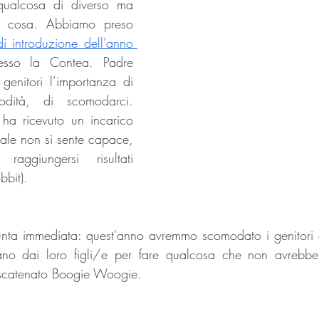
ualcosa di diverso ma 
 cosa. Abbiamo preso 
i introduzione dell'anno 
esso la Contea. Padre 
enitori l’importanza di 
odità, di scomodarci. 
ha ricevuto un incarico 
uale non si sente capace, 
ggiungersi risultati 
bbit).
iunta immediata: quest'anno avremmo scomodato i genitori 
ano dai loro figli/e per fare qualcosa che non avrebbe
 scatenato Boogie Woogie.