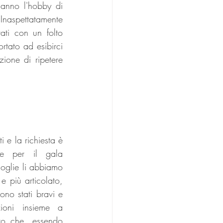
nno l'hobby di 
Inaspettatamente 
ti con un folto 
tato ad esibirci 
ione di ripetere 
e la richiesta è 
ne per il gala 
oglie li abbiamo 
e più articolato, 
no stati bravi e 
oni insieme a 
o che, essendo 