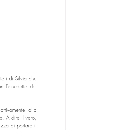
ri di Silvia che 
n Benedetto del 
ttivamente alla 
 A dire il vero, 
za di portare il 