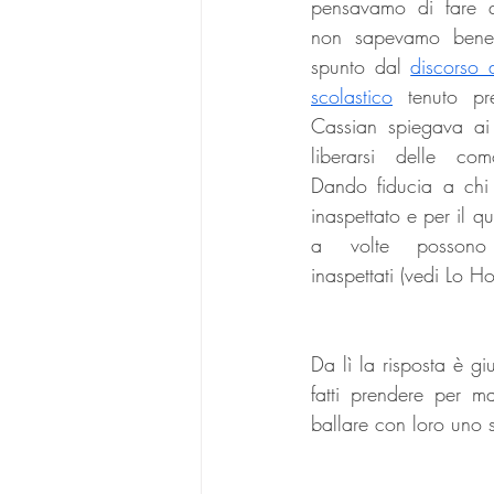
pensavamo di fare q
non sapevamo bene
spunto dal 
discorso d
scolastico
 tenuto pr
Cassian spiegava ai g
liberarsi delle com
Dando fiducia a chi 
inaspettato e per il q
a volte possono ra
inaspettati (vedi Lo Ho
Da lì la risposta è g
fatti prendere per m
ballare con loro uno