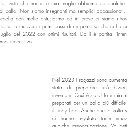
, visto che noi io e mia moglie abbiamo da qualche a
 di ballo. Non siamo insegnanti ma semplici appassionati. 
ccolta con molto entusiasmo ed in breve ci siamo ritrova
tastici a muovere i primi passi di un percorso che ci ha por
glio del 2022 con ottimi risultati. Da lì è partita l'intenz
anno successivo.
Nel 2023 i ragazzi sono aumentati 
stata di preparare un’esibizio
invernale. Così è stato! Io e mia m
preparati per un ballo più difficile 
il Lindy hop. Anche questa volta so
ci hanno regalato tante emozi
qualche preoccupazione. Va dett