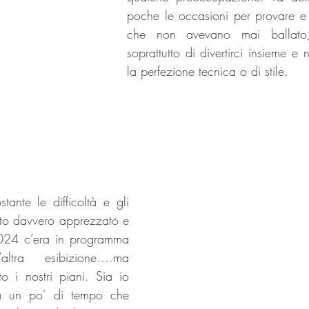
poche le occasioni per provare e d
che non avevano mai ballato,
soprattutto di divertirci insieme e 
la perfezione tecnica o di stile. 
ante le difficoltà e gli 
stato davvero apprezzato e 
024 c’era in programma 
ltra esibizione….ma 
 i nostri piani. Sia io 
a un po' di tempo che 