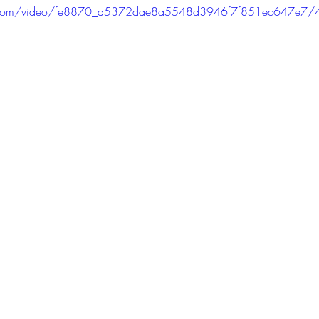
tic.com/video/fe8870_a5372dae8a5548d3946f7f851ec647e7/