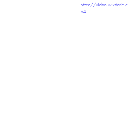
https://video.wixsta
p4