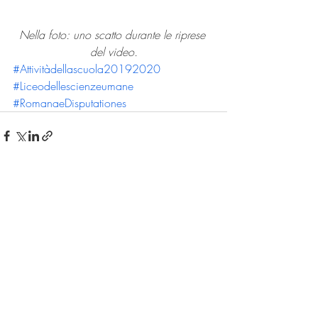
Nella foto: uno scatto durante le riprese 
del video.
#Attivitàdellascuola20192020
#Liceodellescienzeumane
#RomanaeDisputationes
Post recenti
Mostra tutti