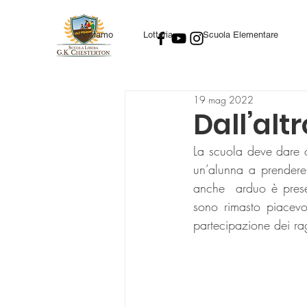
Chi siamo
Lotteria
Scuola Elementare
19 mag 2022
Dall’alt
La scuola deve dare o
un’alunna a prendere 
anche  arduo è prese
sono rimasto piacevol
partecipazione dei ra