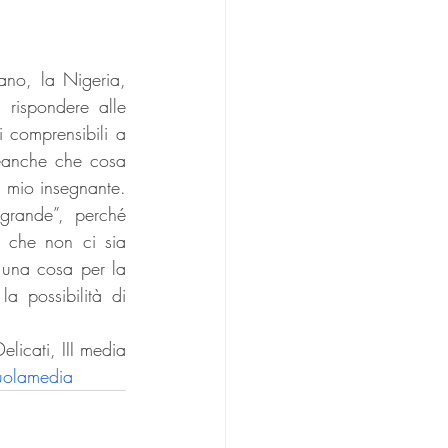
ano, la Nigeria, 
 rispondere alle 
 comprensibili a 
neanche che cosa 
n mio insegnante. 
rande”, perché 
 che non ci sia 
 una cosa per la 
 possibilità di 
elicati, III media
uolamedia