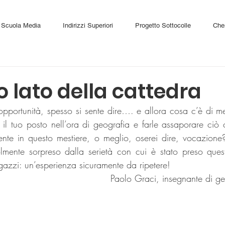
Scuola Media
Indirizzi Superiori
Progetto Sottocolle
Che
ro lato della cattedra
pportunità, spesso si sente dire…. e allora cosa c’è di meg
il tuo posto nell’ora di geografia e farle assaporare ciò 
nte in questo mestiere, o meglio, oserei dire, vocazion
mente sorpreso dalla serietà con cui è stato preso quest
gazzi: un’esperienza sicuramente da ripetere!
Paolo Graci, insegnante di ge