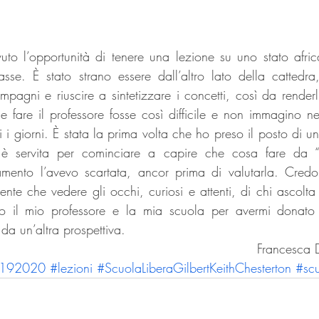
to l’opportunità di tenere una lezione su uno stato afric
asse. È stato strano essere dall’altro lato della cattedra,
agni e riuscire a sintetizzare i concetti, così da renderli
e fare il professore fosse così difficile e non immagino 
ti i giorni. È stata la prima volta che ho preso il posto di u
 è servita per cominciare a capire che cosa fare da “g
namento l’avevo scartata, ancor prima di valutarla. Credo
ente che vedere gli occhi, curiosi e attenti, di chi ascolta
io il mio professore e la mia scuola per avermi donato la
 da un’altra prospettiva.
Francesca D
20192020
#lezioni
#ScuolaLiberaGilbertKeithChesterton
#sc