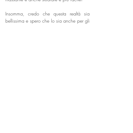
Insomma, credo che questa realtà sia 
bellissima e spero che lo sia anche per gli 
altri.
Auguro alla scuola di essere sempre forte 
e piena di persone pronte ad aiutare il 
prossimo nell’amore di Cristo e di avere 
fede sempre come adesso.
Nei professori e nei ragazzi, che sono 
molto maturi, si vede la differenza che 
viene da un insegnamento cattolico.
Ringrazio ancora i miei genitori per aver 
scelto di dare tutto per me, è la miglior 
scelta che potevano fare e ringrazio Dio 
per averglielo fatto capire!