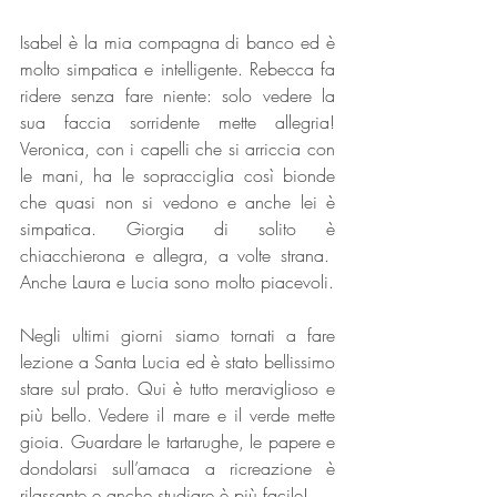
Isabel è la mia compagna di banco ed è 
molto simpatica e intelligente. Rebecca fa 
ridere senza fare niente: solo vedere la 
sua faccia sorridente mette allegria! 
Veronica, con i capelli che si arriccia con 
le mani, ha le sopracciglia così bionde 
che quasi non si vedono e anche lei è 
simpatica. Giorgia di solito è 
chiacchierona e allegra, a volte strana.  
Anche Laura e Lucia sono molto piacevoli.
Negli ultimi giorni siamo tornati a fare 
lezione a Santa Lucia ed è stato bellissimo 
stare sul prato. Qui è tutto meraviglioso e 
più bello. Vedere il mare e il verde mette 
gioia. Guardare le tartarughe, le papere e 
dondolarsi sull’amaca a ricreazione è 
rilassante e anche studiare è più facile!