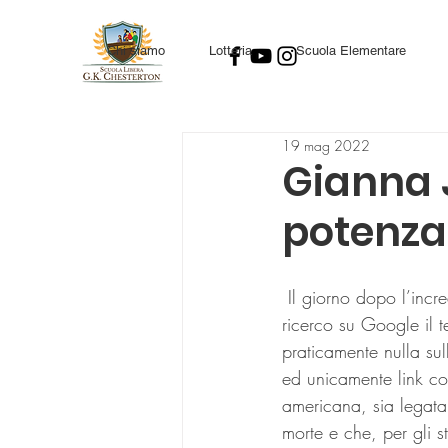
Chi siamo
Lotteria
Scuola Elementare
19 mag 2022
Gianna J
potenza 
 Il giorno dopo l’incredibile testimonianza di Gianna Jessen presso il cineteatro Piceno di Ascoli, 
ricerco su Google il t
praticamente nulla sul
ed unicamente link co
americana, sia legata
morte e che, per gli s