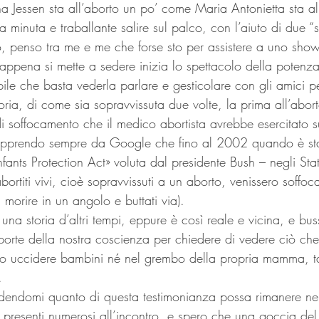
 Jessen sta all’aborto un po’ come Maria Antonietta sta all
minuta e traballante salire sul palco, con l’aiuto di due “sp
, penso tra me e me che forse sto per assistere a uno show i
e appena si mette a sedere inizia lo spettacolo della potenza
bile che basta vederla parlare e gesticolare con gli amici p
oria, di come sia sopravvissuta due volte, la prima all’abort
i soffocamento che il medico abortista avrebbe esercitato su
 (apprendo sempre da Google che fino al 2002 quando è st
nfants Protection Act» voluta dal presidente Bush – negli Stat
ortiti vivi, cioè sopravvissuti a un aborto, venissero soffoca
 morire in un angolo e buttati via).
una storia d’altri tempi, eppure è così reale e vicina, e bus
porte della nostra coscienza per chiedere di vedere ciò che
no uccidere bambini né nel grembo della propria mamma, t
.
dendomi quanto di questa testimonianza possa rimanere nei 
igli presenti numerosi all’incontro, e spero che una goccia de