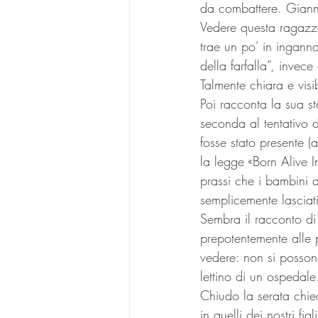
da combattere. Gianna
Vedere questa ragazza 
trae un po’ in inganno
della farfalla”, invec
Talmente chiara e visi
Poi racconta la sua st
seconda al tentativo d
fosse stato presente
la legge «Born Alive I
prassi che i bambini ab
semplicemente lasciati
Sembra il racconto di 
prepotentemente alle 
vedere: non si posso
lettino di un ospedale
Chiudo la serata chie
in quelli dei nostri f