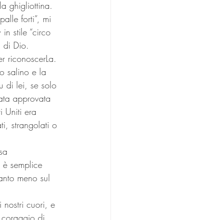
a ghigliottina.
alle forti”, mi 
n stile “circo 
 di Dio. 
er riconoscerLa. 
o salino e la 
 di lei, se solo 
ata approvata 
i Uniti era 
ti, strangolati o 
sa 
 è semplice 
anto meno sul 
nostri cuori, e 
l coraggio di 