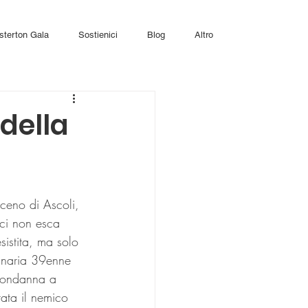
sterton Gala
Sostienici
Blog
Altro
della
oci non esca 
sistita, ma solo 
dinaria 39enne 
 condanna a 
tata il nemico 