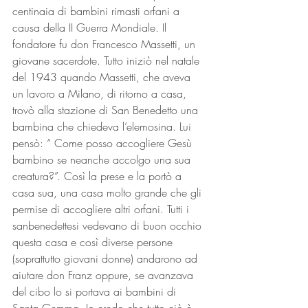
centinaia di bambini rimasti orfani a 
causa della II Guerra Mondiale. Il 
fondatore fu don Francesco Massetti, un 
giovane sacerdote. Tutto iniziò nel natale 
del 1943 quando Massetti, che aveva 
un lavoro a Milano, di ritorno a casa, 
trovò alla stazione di San Benedetto una 
bambina che chiedeva l’elemosina. Lui 
pensò: “ Come posso accogliere Gesù 
bambino se neanche accolgo una sua 
creatura?”. Così la prese e la portò a 
casa sua, una casa molto grande che gli 
permise di accogliere altri orfani. Tutti i 
sanbenedettesi vedevano di buon occhio 
questa casa e così diverse persone 
(soprattutto giovani donne) andarono ad 
aiutare don Franz oppure, se avanzava 
del cibo lo si portava ai bambini di 