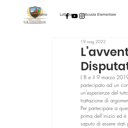
Chi siamo
Lotteria
Scuola Elementare
19 mag 2022
L’avven
Disputa
L’8 e il 9 marzo 2019, 
partecipato ad un conc
un’esperienze del tutt
trattazione di argoment
Per partecipare a ques
prima dell’inizio ed 
saputo di essere stat