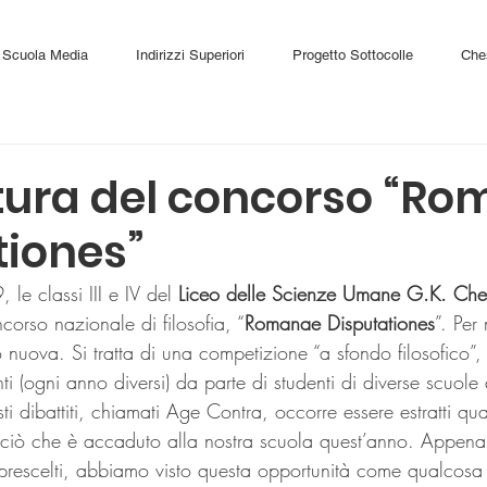
Scuola Media
Indirizzi Superiori
Progetto Sottocolle
Che
tura del concorso “R
tiones”
le classi III e IV del 
Liceo delle Scienze Umane G.K. Ches
orso nazionale di filosofia, “
Romanae Disputationes
”. Per
o nuova. Si tratta di una competizione “a sfondo filosofico”, 
i (ogni anno diversi) da parte di studenti di diverse scuole d
ti dibattiti, chiamati Age Contra, occorre essere estratti qu
è ciò che è accaduto alla nostra scuola quest’anno. Appen
i prescelti, abbiamo visto questa opportunità come qualcosa 