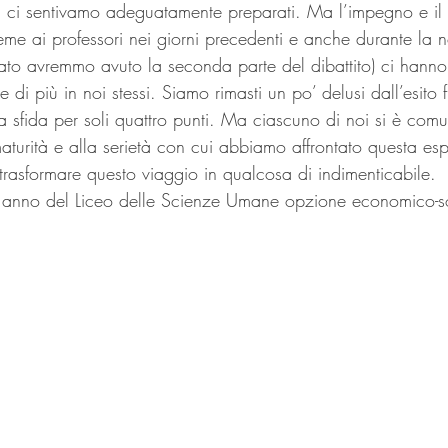
ci sentivamo adeguatamente preparati. Ma l’impegno e il l
sieme ai professori nei giorni precedenti e anche durante la n
bato avremmo avuto la seconda parte del dibattito) ci hanno
 di più in noi stessi. Siamo rimasti un po’ delusi dall’esito 
a sfida per soli quattro punti. Ma ciascuno di noi si è comu
maturità e alla serietà con cui abbiamo affrontato questa es
trasformare questo viaggio in qualcosa di indimenticabile.
II anno del Liceo delle Scienze Umane opzione economico-s