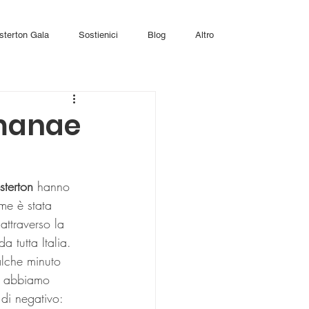
sterton Gala
Sostienici
Blog
Altro
omanae
terton
 hanno 
 me è stata 
attraverso la 
a tutta Italia.
alche minuto 
a abbiamo 
di negativo: 