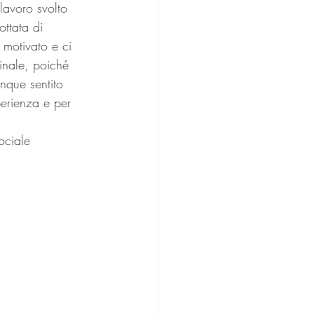
avoro svolto 
ottata di 
 motivato e ci 
finale, poiché 
nque sentito 
perienza e per 
ociale