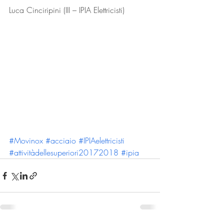
Luca Cinciripini (III – IPIA Elettricisti)
#Movinox
#acciaio
#IPIAelettricisti
#attivitàdellesuperiori20172018
#ipia