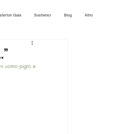
sterton Gala
Sostienici
Blog
Altro
…”
 un uomo pigro e 