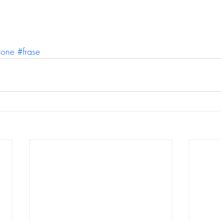
ione
#frase