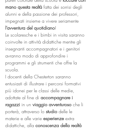
pareti colorate della scuola e 
toccare con 
mano questa realtà
 fatta dei sorrisi degli 
alunni e della passione dei professori, 
impegnati insieme a vivere seriamente 
l’avventura del quotidiano
!
Le scolaresche e i bimbi in visita saranno 
coinvolte in attività didattiche mentre gli 
insegnanti accompagnatori e i genitori 
avranno modo di approfondire i 
programmi e gli strumenti che offre la 
scuola.
I docenti della Chesterton saranno 
entusiasti di illustrare i percorsi formativi 
più idonei per le classi delle medie, 
adottate al fine di 
accompagnare i 
ragazzi
 in un 
viaggio avventuroso
 che li 
porterà, attraverso lo 
studio
 delle le 
materie e alle varie 
esperienze
 extra 
didattiche, alla 
conoscenza della realtà