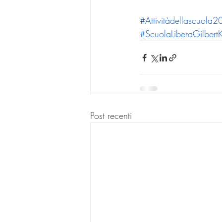
#Attivitàdellascuol
#ScuolaLiberaGilbertK
Post recenti