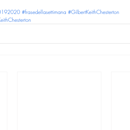
a20192020
#frasedellasettimana
#GilbertKeithChesterton
eithChesterton