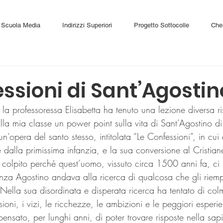
Scuola Media
Indirizzi Superiori
Progetto Sottocolle
Che
ssioni di Sant’Agostin
a professoressa Elisabetta ha tenuto una lezione diversa ris
a mia classe un power point sulla vita di Sant’Agostino di 
un’opera del santo stesso, intitolata “Le Confessioni”, in cui
 dalla primissima infanzia, e la sua conversione al Cristia
colpito perché quest’uomo, vissuto circa 1500 anni fa, ci 
cenza Agostino andava alla ricerca di qualcosa che gli riemp
Nella sua disordinata e disperata ricerca ha tentato di colm
sioni, i vizi, le ricchezze, le ambizioni e le peggiori esperi
pensato, per lunghi anni, di poter trovare risposte nella sa