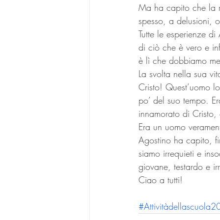
Ma ha capito che la r
spesso, a delusioni, 
Tutte le esperienze d
di ciò che è vero e in
è lì che dobbiamo met
La svolta nella sua vi
Cristo! Quest’uomo lo
po’ del suo tempo. E
innamorato di Cristo, 
Era un uomo verament
Agostino ha capito, f
siamo irrequieti e ins
giovane, testardo e ir
Ciao a tutti!
#Attivitàdellascuol