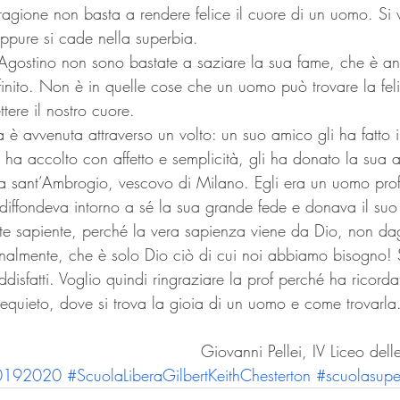
agione non basta a rendere felice il cuore di un uomo. Si v
oppure si cade nella superbia.
i Agostino non sono bastate a saziare la sua fame, che è an
finito. Non è in quelle cose che un uomo può trovare la feli
tere il nostro cuore.
ta è avvenuta attraverso un volto: un suo amico gli ha fatto
 ha accolto con affetto e semplicità, gli ha donato la sua a
ra sant’Ambrogio, vescovo di Milano. Egli era un uomo pr
diffondeva intorno a sé la sua grande fede e donava il suo 
e sapiente, perché la vera sapienza viene da Dio, non dag
inalmente, che è solo Dio ciò di cui noi abbiamo bisogno! 
oddisfatti. Voglio quindi ringraziare la prof perché ha ricord
requieto, dove si trova la gioia di un uomo e come trovarla
Giovanni Pellei, IV Liceo de
a20192020
#ScuolaLiberaGilbertKeithChesterton
#scuolasupe