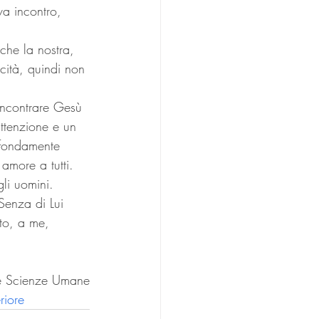
a incontro, 
che la nostra, 
cità, quindi non 
 incontrare Gesù 
ttenzione e un 
ofondamente 
amore a tutti. 
li uomini.
Senza di Lui 
ato, a me, 
.
lle Scienze Umane
riore