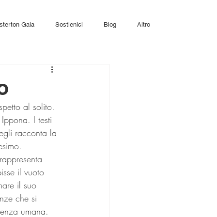
sterton Gala
Sostienici
Blog
Altro
o
petto al solito.
Ippona. I testi 
 egli racconta la 
nesimo.
rappresenta 
isse il vuoto 
are il suo 
enze che si 
pienza umana. 