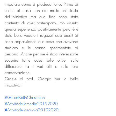
imparare come si produce l’olio. Prima di 
uscire di casa non ero molto entusiasta 
dell’iniziativa ma alla fine sono stata 
contenta di aver partecipato. Ho vissuto 
questa esperienza positivamente perché è 
stato bello vedere i ragazzi così presi! Si 
sono appassionati alle cose che avevano 
studiato e le hanno sperimentate di 
persona. Anche per me è stato interessante 
scoprire tante cose sulle olive, sulle 
differenze tra i vari olii e sulla loro 
conservazione.
Grazie al prof. Giorgio per la bella 
iniziativa!
#GilbertKeithChesterton
#Attivitàdellemedie20192020
#Attivitàdellascuola20192020