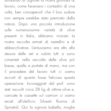
affidando al Signore la nostra giornata di 
lavoro, come facevano i contadini di una 
volta, ben consapevoli che il loro sudore 
non sempre sarebbe stato premiato dalla 
natura. Dopo una piccola introduzione 
sulle numerosissime varietà di olive 
presenti in Italia, abbiamo iniziato la 
nostra raccolta armati di rastrellini e di 
abbacchiatore. L’entusiasmo era alto alla 
stesura delle reti e subito tutti si sono 
cimentati nella raccolta delle olive più 
basse, quelle a portata di mano, ma con 
il procedere del lavoro tutti ci siamo 
accorti di quanto fosse faticosa questa 
operazione. Incoraggiati dal prof. sono 
stati raccolti circa 38 kg di ottime olive e, 
caricate le cassette sul camion ci siamo 
recati all’oleificio Silvestri Rosina di 
Spinetoli. Qui la signora Isabella, moglie 