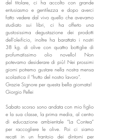
del titolare, ci ha accolto con grande 
entusiasmo e gentilezza e dopo averci 
fatto vedere dal vivo quello che avevamo 
studiato sui libri, ci ha offerto una 
gustosissima degustazione dei prodotti 
dell’oleificio, inoltre ha barattato i nostri 
38 kg. di olive con quattro bottiglie di 
profumatissimo olio novello! Non 
potevamo desiderare di più! Nei prossimi 
giorni potremo gustare nella nostra mensa 
scolastica il “frutto del nostro lavoro”.
Grazie Signore per questa bella giornata!
Giorgio Pellei
Sabato scorso sono andata con mio figlio 
e la sua classe, la prima media, al centro 
di educazione ambientale “La Contea” 
per raccogliere le olive. Poi ci siamo 
recati in un frantoio dei dintorni per 