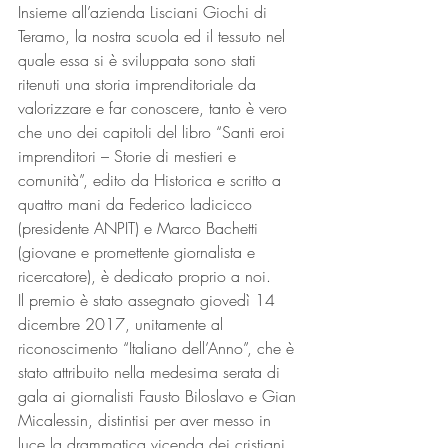
Insieme all’azienda Lisciani Giochi di 
Teramo, la nostra scuola ed il tessuto nel 
quale essa si è sviluppata sono stati 
ritenuti una storia imprenditoriale da 
valorizzare e far conoscere, tanto è vero 
che uno dei capitoli del libro “Santi eroi 
imprenditori – Storie di mestieri e 
comunità”, edito da Historica e scritto a 
quattro mani da Federico Iadicicco 
(presidente ANPIT) e Marco Bachetti 
(giovane e promettente giornalista e 
ricercatore), è dedicato proprio a noi.
Il premio è stato assegnato giovedì 14 
dicembre 2017, unitamente al 
riconoscimento “Italiano dell’Anno”, che è 
stato attribuito nella medesima serata di 
gala ai giornalisti Fausto Biloslavo e Gian 
Micalessin, distintisi per aver messo in 
luce la drammatica vicenda dei cristiani 