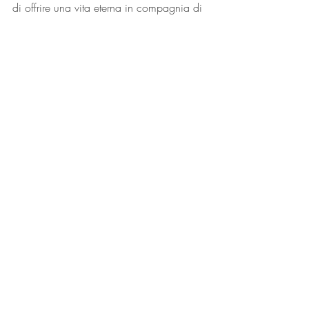
di offrire una vita eterna in compagnia di 
un Dio Amore che aspetta anche il 
sottoscritto da prima che nascesse. 
L’apoteosi della bellezza. Qualcosa per 
cui vale la pena vivere e lottare.
Quel sabato era il mio compleanno. 
Grazie a tutti del bel regalo!
Emanuele Romani (Insegnante di Fisica)
#Chesterton
#ChestertonGala
#ChestertonGala2018
#ScuolaLiberaGilbertKeithChesterton