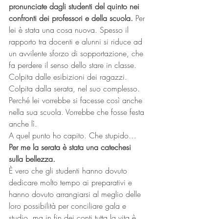
pronunciate dagli studenti del quinto nei 
confronti dei professori e della scuola.
 Per 
lei è stata una cosa nuova. Spesso il 
rapporto tra docenti e alunni si riduce ad 
un avvilente sforzo di sopportazione, che 
fa perdere il senso dello stare in classe.
Colpita dalle esibizioni dei ragazzi. 
Colpita dalla serata, nel suo complesso. 
Perché lei vorrebbe si facesse così anche 
nella sua scuola. Vorrebbe che fosse festa 
anche lì.
A quel punto ho capito. Che stupido…
Per me la serata è stata una catechesi 
sulla bellezza.
È vero che gli studenti hanno dovuto 
dedicare molto tempo ai preparativi e 
hanno dovuto arrangiarsi al meglio delle 
loro possibilità per conciliare gala e 
studio, ma in fin dei conti tutta la vita è 