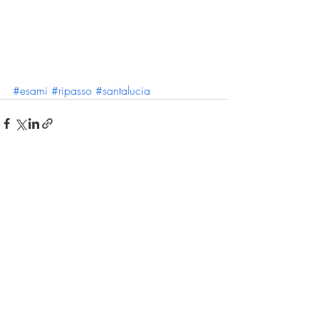
#esami
#ripasso
#santalucia
Post recenti
Mostra tutti