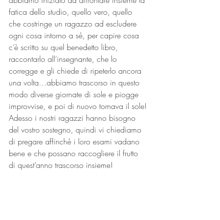
abbiamo iniziato ad affrontare insieme la 
fatica dello studio, quello vero, quello 
che costringe un ragazzo ad escludere 
ogni cosa intorno a sé, per capire cosa 
c’è scritto su quel benedetto libro, 
raccontarlo all’insegnante, che lo 
corregge e gli chiede di ripeterlo ancora 
una volta…abbiamo trascorso in questo 
modo diverse giornate di sole e piogge 
improvvise, e poi di nuovo tornava il sole!
Adesso i nostri ragazzi hanno bisogno 
del vostro sostegno, quindi vi chiediamo 
di pregare affinché i loro esami vadano 
bene e che possano raccogliere il frutto 
di quest’anno trascorso insieme!