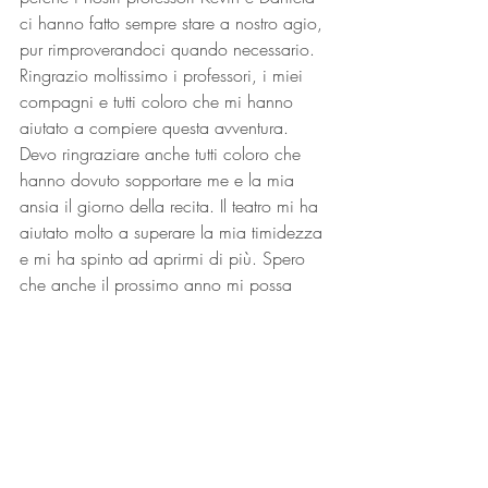
ci hanno fatto sempre stare a nostro agio, 
pur rimproverandoci quando necessario. 
Ringrazio moltissimo i professori, i miei 
compagni e tutti coloro che mi hanno 
aiutato a compiere questa avventura. 
Devo ringraziare anche tutti coloro che 
hanno dovuto sopportare me e la mia 
ansia il giorno della recita. Il teatro mi ha 
aiutato molto a superare la mia timidezza 
e mi ha spinto ad aprirmi di più. Spero 
che anche il prossimo anno mi possa 
divertire così e che stia in armonia con i 
miei compagni, come questa volta.
Davide Mozzoni, alunno del II anno del 
Liceo delle Scienze Umane
#scuolasuperiore
#teatro