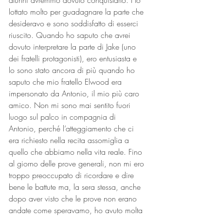
alunni avremmo dovuto conquistarlo. Ho 
lottato molto per guadagnare la parte che 
desideravo e sono soddisfatto di esserci 
riuscito. Quando ho saputo che avrei 
dovuto interpretare la parte di Jake (uno 
dei fratelli protagonisti), ero entusiasta e 
lo sono stato ancora di più quando ho 
saputo che mio fratello Elwood era 
impersonato da Antonio, il mio più caro 
amico. Non mi sono mai sentito fuori 
luogo sul palco in compagnia di 
Antonio, perché l’atteggiamento che ci 
era richiesto nella recita assomiglia a 
quello che abbiamo nella vita reale. Fino 
al giorno delle prove generali, non mi ero 
troppo preoccupato di ricordare e dire 
bene le battute ma, la sera stessa, anche 
dopo aver visto che le prove non erano 
andate come speravamo, ho avuto molta 