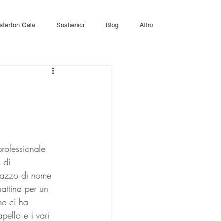
sterton Gala
Sostienici
Blog
Altro
rofessionale 
 di 
gazzo di nome 
attina per un 
ne ci ha 
apello e i vari 