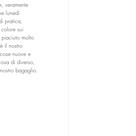
re, veramente 
ue lunedì 
i pratica, 
colore sui 
è piaciuto molto 
è il nostro 
e cose nuove e 
osa di diverso, 
 nostro bagaglio.