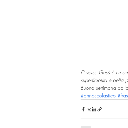
E’ vero, Gesù è un am
superficialità e dell
Buona settimana dall
#annoscolastico
#fra