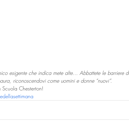
ico esigente che indica mete alte… Abbattete le barriere d
a paura, riconoscendovi come uomini e donne “nuovi”.
a Scuola Chesterton!
sedellasettimana