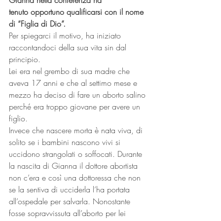
Gianna nella conferenza ha 
tenuto opportuno qualificarsi con il nome 
di “Figlia di Dio”.
Per spiegarci il motivo, ha iniziato 
raccontandoci della sua vita sin dal 
principio.
Lei era nel grembo di sua madre che 
aveva 17 anni e che al settimo mese e 
mezzo ha deciso di fare un aborto salino 
perché era troppo giovane per avere un 
figlio.
Invece che nascere morta è nata viva, di 
solito se i bambini nascono vivi si 
uccidono strangolati o soffocati. Durante 
la nascita di Gianna il dottore abortista 
non c’era e così una dottoressa che non 
se la sentiva di ucciderla l’ha portata 
all’ospedale per salvarla. Nonostante 
fosse sopravvissuta all’aborto per lei 