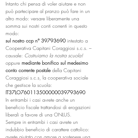
Intanto chi pensa di voler aiutare e non 
può partecipare al pranzo può fare in un 
altro modo: versare liberamente una 
somma sui nostri conti correnti in questo 
modo:
sul nostro ccp n° 39793690
 intestato a 
Cooperativa Capitani Coraggiosi s.c.s. – 
causale: 
Costruiamo la nostra scuola!
oppure 
mediante bonifico sul medesimo 
conto corrente postale
 della Capitani 
Coraggiosi s.c.s, la cooperativa sociale 
che gestisce la scuola:
IT37LO760113500000039793690
In entrambi i casi avrete anche un 
beneficio fiscale trattandosi di erogazioni 
liberali a favore di una ONLUS.
Sempre in entrambi i casi avrete un 
indubbio beneficio di carattere cattolico: 
avrete aiutato con amore a sostenere una 