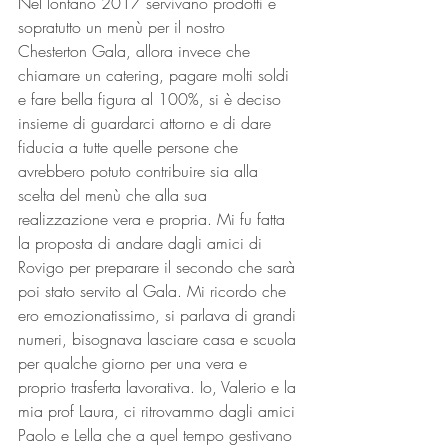
Nel lontano 2017 servivano prodotti e 
sopratutto un menù per il nostro 
Chesterton Gala, allora invece che 
chiamare un catering, pagare molti soldi 
e fare bella figura al 100%, si è deciso 
insieme di guardarci attorno e di dare 
fiducia a tutte quelle persone che 
avrebbero potuto contribuire sia alla 
scelta del menù che alla sua 
realizzazione vera e propria. Mi fu fatta 
la proposta di andare dagli amici di 
Rovigo per preparare il secondo che sarà 
poi stato servito al Gala. Mi ricordo che 
ero emozionatissimo, si parlava di grandi 
numeri, bisognava lasciare casa e scuola 
per qualche giorno per una vera e 
proprio trasferta lavorativa. Io, Valerio e la 
mia prof Laura, ci ritrovammo dagli amici 
Paolo e Lella che a quel tempo gestivano 