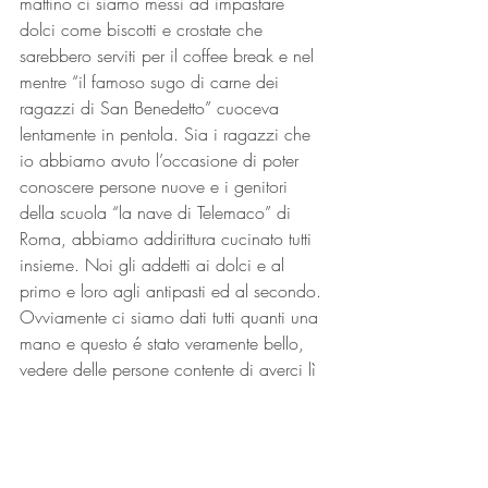
mattino ci siamo messi ad impastare 
dolci come biscotti e crostate che 
sarebbero serviti per il coffee break e nel 
mentre “il famoso sugo di carne dei 
ragazzi di San Benedetto” cuoceva 
lentamente in pentola. Sia i ragazzi che 
io abbiamo avuto l’occasione di poter 
conoscere persone nuove e i genitori 
della scuola “la nave di Telemaco” di 
Roma, abbiamo addirittura cucinato tutti 
insieme. Noi gli addetti ai dolci e al 
primo e loro agli antipasti ed al secondo. 
Ovviamente ci siamo dati tutti quanti una 
mano e questo é stato veramente bello, 
vedere delle persone contente di averci lì 
e questo a fatto sì che lavorassimo 
veramente bene, la cosa più bella è stata 
vedere i ragazzi completamente immersi 
nel contesto e anch’essi felici della bella 