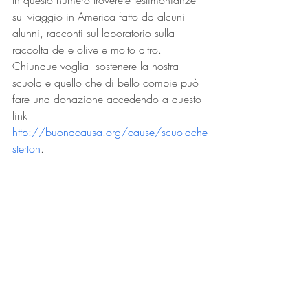
In questo numero troverete testimonianze 
sul viaggio in America fatto da alcuni 
alunni, racconti sul laboratorio sulla 
raccolta delle olive e molto altro.
Chiunque voglia  sostenere la nostra 
scuola e quello che di bello compie può 
fare una donazione accedendo a questo 
link 
http://buonacausa.org/cause/scuolache
sterton
.