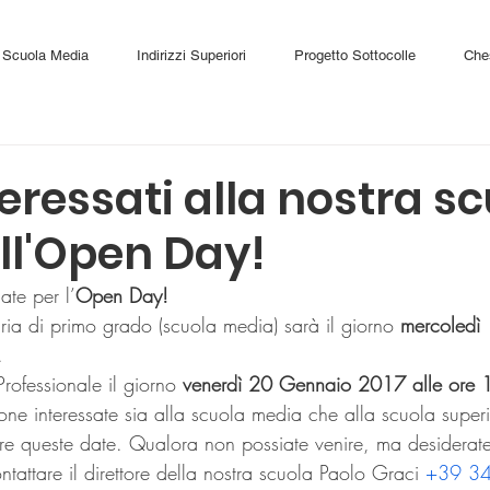
Scuola Media
Indirizzi Superiori
Progetto Sottocolle
Che
teressati alla nostra s
ll'Open Day!
ate per l’
Open Day!
ria di primo grado (scuola media) sarà il giorno 
mercoledì
.
o Professionale il giorno 
venerdì 20 Gennaio 2017 alle ore 
one interessate sia alla scuola media che alla scuola super
e queste date. Qualora non possiate venire, ma desiderate
ntattare il direttore della nostra scuola Paolo Graci 
+39 3