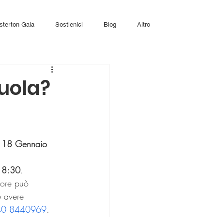
sterton Gala
Sostienici
Blog
Altro
cuola?
  18 Gennaio 
18:30
.
iore può 
 avere 
40 8440969
.